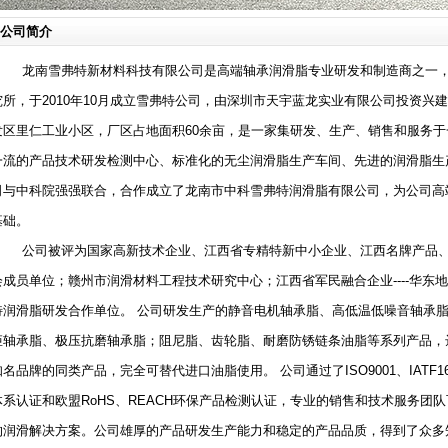
公司简介
龙南雪弗特新材料科技有限公司是高端轴承润滑脂专业研发和制造商之一，公
究所，于2010年10月成立雪弗特公司，由深圳市天宇蓝龙实业有限公司投资兴
发区里仁工业小区，厂区占地面积60余亩，是一家集研发、生产、销售和服务
一流的产品技术研发检测中心、标准化的无尘润滑脂生产车间、先进的润滑脂生产线
司与中科院强强联合，合作成立了龙南市中科雪弗特润滑脂有限公司，为公司高
基础。
公司被评为国家高新技术企业、江西省专精特新中小企业、江西名牌产品、
会成员单位；赣州市润滑材料工程技术研究中心；江西省军民融合企业----华东
特润滑脂研发合作单位。 公司研发生产的静音电机轴承脂、高低温低噪音轴承
矩轴承脂、极压抗磨轴承脂；阻尼脂、齿轮脂、耐磨防锈链条油脂等系列产品，
知名品牌的同类产品，完全可替代进口油脂使用。 公司通过了ISO9001、IATF16
体系认证和欧盟RoHS、REACH环保产品检测认证，专业的销售和技术服务团
的润滑解决方案。公司雄厚的产品研发生产能力和稳定的产品品质，得到了众多